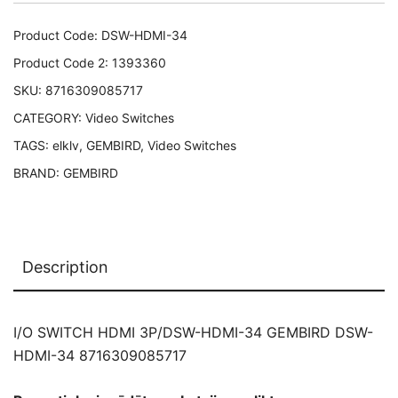
GEMBIRD
DSW-
Product Code:
DSW-HDMI-34
HDMI-
Product Code 2:
1393360
34
SKU:
8716309085717
8716309085717
CATEGORY:
Video Switches
quantity
TAGS:
elklv
,
GEMBIRD
,
Video Switches
BRAND:
GEMBIRD
Description
I/O SWITCH HDMI 3P/DSW-HDMI-34 GEMBIRD DSW-
HDMI-34 8716309085717