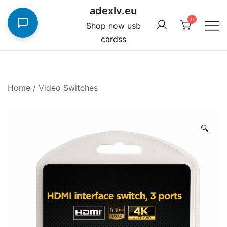
Skip
adexlv.eu
to
0
Shop now usb
content
cardss
Home
/
Video Switches
🔍