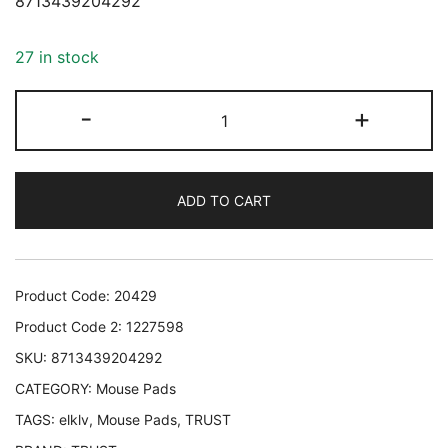
8713439204292
27 in stock
MOUSE
-
+
PAD
BIGFOOT
GEL/RED
ADD TO CART
20429
TRUST
20429
8713439204292
Product Code:
20429
quantity
Product Code 2:
1227598
SKU:
8713439204292
CATEGORY:
Mouse Pads
TAGS:
elklv
,
Mouse Pads
,
TRUST