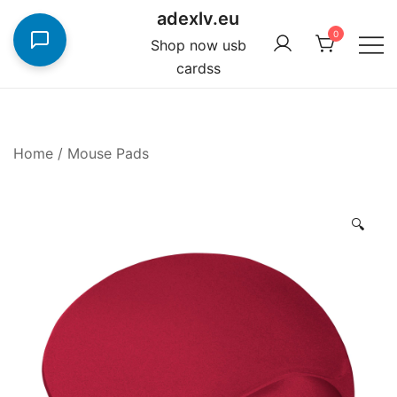
Skip
adexlv.eu
to
0
Shop now usb
content
cardss
Home
/
Mouse Pads
🔍