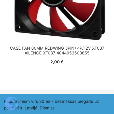
CASE FAN 80MM REDWING 3PIN+4P/12V XF037
XILENCE XF037 4044953500855
2,00
€
Pasūtījumiem virs 30 eir - bezmaksas piegāde uz
© 2026 adexlv.eu. Proudly powered by
Botiga
pakomātu Latvijā.
Dismiss