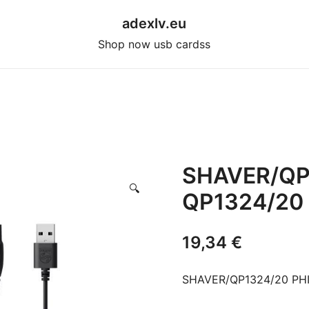
adexlv.eu
Shop now usb cardss
SHAVER/QP
🔍
QP1324/20
19,34
€
SHAVER/QP1324/20 PHI