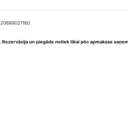
720689021180
as. Rezervācija un piegāde notiek tikai pēc apmaksas saņ