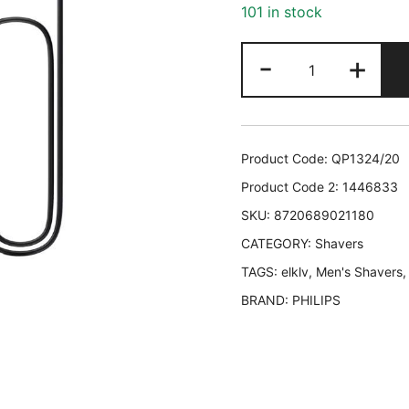
101 in stock
SHAVER/QP13
-
+
PHILIPS
QP1324/20
87206890211
quantity
Product Code:
QP1324/20
Product Code 2:
1446833
SKU:
8720689021180
CATEGORY:
Shavers
TAGS:
elklv
,
Men's Shavers
BRAND:
PHILIPS