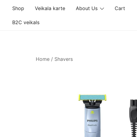
Skip
Shop
Veikala karte
About Us
Cart
to
content
B2C veikals
Home
/
Shavers