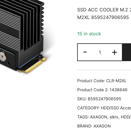
SSD ACC COOLER M.2 
M2XL 8595247906595
15 in stock
SSD
-
+
ACC
COOLER
M.2
2280/36MM
Product Code:
CLR-M2XL
CLR-
Product Code 2:
1438646
M2XL
SKU:
8595247906595
AXAGON
CATEGORY:
CLR-
HDD/SSD Acces
M2XL
TAGS:
AXAGON
,
elklv
,
HDD/
8595247906
BRAND:
AXAGON