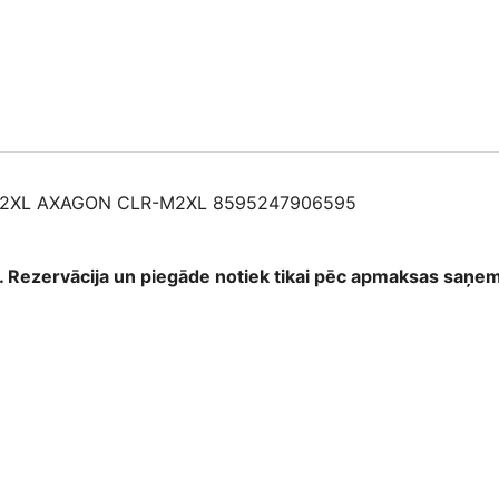
quantity
2XL AXAGON CLR-M2XL 8595247906595
as. Rezervācija un piegāde notiek tikai pēc apmaksas saņ