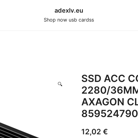
adexlv.eu
Shop now usb cardss
SSD ACC C
🔍
2280/36M
AXAGON C
85952479
12,02
€