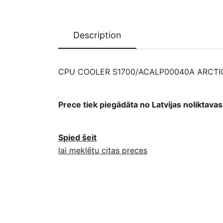
Description
CPU COOLER S1700/ACALP00040A ARCTI
Prece tiek piegādāta no Latvijas noliktav
Spied šeit
lai meklētu citas preces