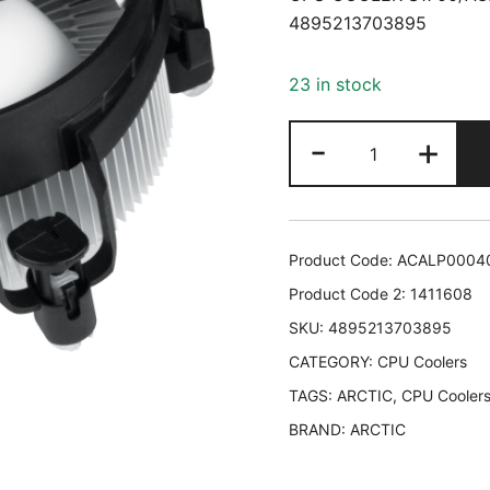
4895213703895
23 in stock
CPU
-
+
COOLER
S1700/ACALP
ARCTIC
ACALP00040
Product Code:
ACALP0004
48952137038
Product Code 2:
1411608
quantity
SKU:
4895213703895
CATEGORY:
CPU Coolers
TAGS:
ARCTIC
,
CPU Cooler
BRAND:
ARCTIC