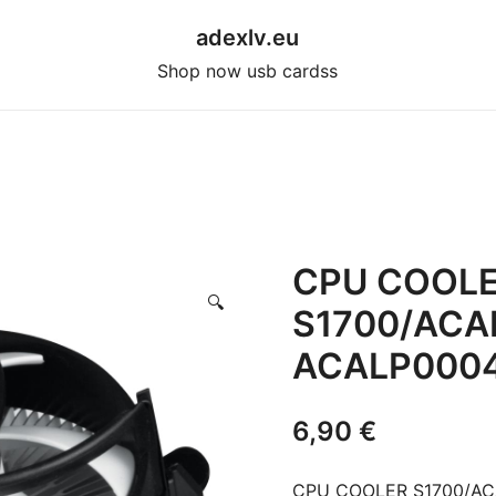
adexlv.eu
Shop now usb cardss
CPU COOL
🔍
S1700/ACA
ACALP0004
6,90
€
CPU COOLER S1700/A