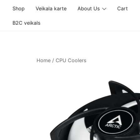
Skip
Shop
Veikala karte
About Us
Cart
to
content
B2C veikals
Home
/
CPU Coolers