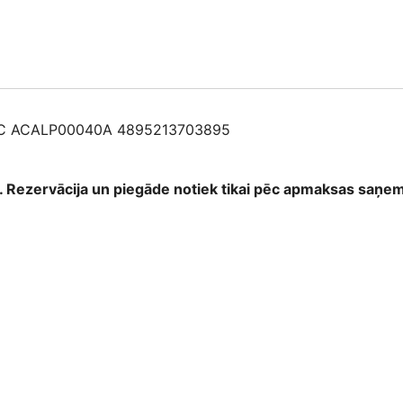
C ACALP00040A 4895213703895
as. Rezervācija un piegāde notiek tikai pēc apmaksas saņ