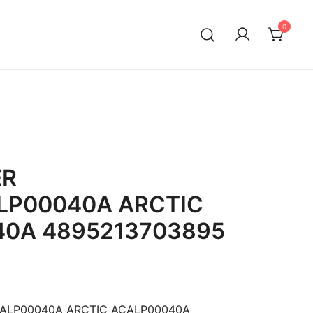
0
ER
LP00040A ARCTIC
0A 4895213703895
CALP00040A ARCTIC ACALP00040A