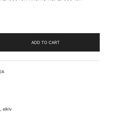
ADD TO CART
00040A
A
0A
95
s
,
elklv