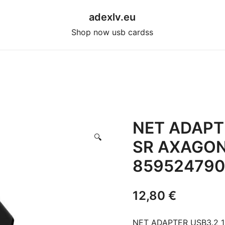
adexlv.eu
Shop now usb cardss
NET ADAPT
🔍
SR AXAGON
859524790
12,80
€
NET ADAPTER USB3.2 