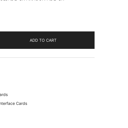
ADD TO CART
78
ards
nterface Cards