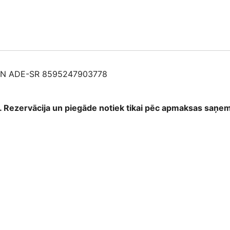
ON ADE-SR 8595247903778
as. Rezervācija un piegāde notiek tikai pēc apmaksas saņ