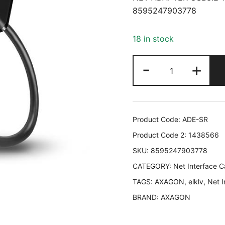
8595247903778
18 in stock
NET
-
+
ADAPTER
USB3.2
1GB/ADE-
SR
Product Code:
ADE-SR
AXAGON
Product Code 2:
1438566
ADE-
SKU:
8595247903778
SR
CATEGORY:
85952479037
Net Interface C
quantity
TAGS:
AXAGON
,
elklv
,
Net I
BRAND:
AXAGON